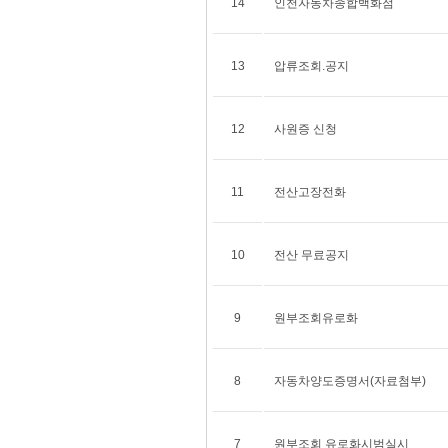
14
인천자동차종합백화점
13
압류조회.공지
12
사원증 신청
11
전산고장전화
10
전산 무료공지
9
원부조회유로화
8
자동차양도증명서(자료첨부)
7
원부조회 유로화시범실시