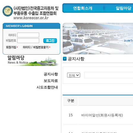
연합회소개
알림마당
인사말
공지사항
연혁 및 주요사업
보도자료
추진사업
시도조합안
조직도
공지사항
협력기관
찾아오시는길
공지사항
자동차수출물류단지
보도자료
시도조합안내
구분
15
바이어알선(회원사등록제)