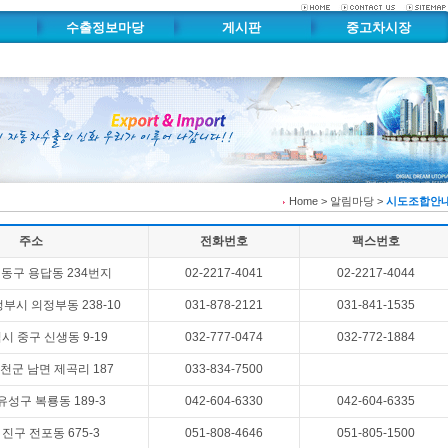
수출정보마당
게시판
중고차시장
수출문서자료실
수출게시판
수출차량시고팔구
수출정보자료실
자유게시판
중고부품시고팔구
내
중고차수출가격시세표
부품카달로그
중고차수출관리시스템
Home > 알림마당 >
시도조합안
주소
전화번호
팩스번호
동구 용답동 234번지
02-2217-4041
02-2217-4044
부시 의정부동 238-10
031-878-2121
031-841-1535
 중구 신생동 9-19
032-777-0474
032-772-1884
천군 남면 제곡리 187
033-834-7500
유성구 복룡동 189-3
042-604-6330
042-604-6335
진구 전포동 675-3
051-808-4646
051-805-1500