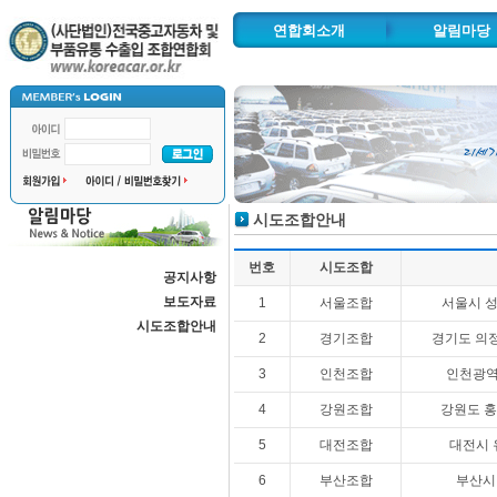
연합회소개
알림마당
인사말
공지사항
연혁 및 주요사업
보도자료
추진사업
시도조합안
조직도
시도조합안내
협력기관
찾아오시는길
번호
시도조합
공지사항
자동차수출물류단지
보도자료
1
서울조합
서울시 성
시도조합안내
2
경기조합
경기도 의정
3
인천조합
인천광역시
4
강원조합
강원도 홍
5
대전조합
대전시 
6
부산조합
부산시 