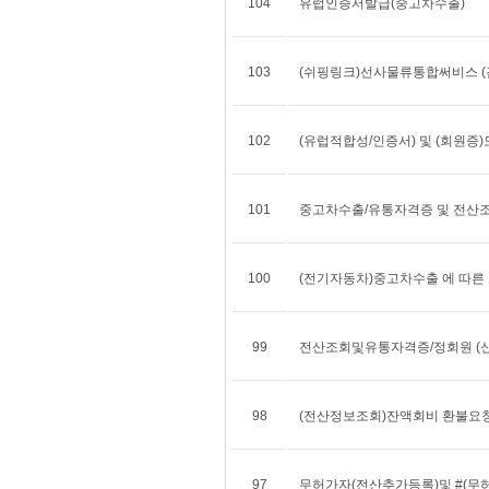
104
유럽인증서발급(중고차수출)
103
(쉬핑링크)선사물류통합써비스 (
102
(유럽적합성/인증서) 및 (회원증)
101
중고차수출/유통자격증 및 전산조회
100
(전기자동차)중고차수출 에 따른
99
전산조회및유통자격증/정회원 (
98
(전산정보조회)잔액회비 환불요청
97
무허가자(전산추가등록)및 #(무