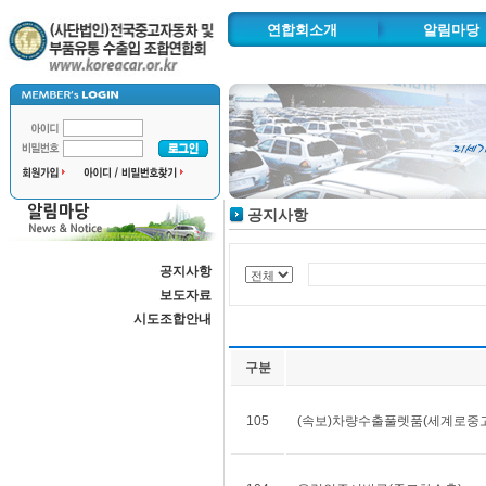
연합회소개
알림마당
인사말
공지사항
연혁 및 주요사업
보도자료
추진사업
시도조합안
조직도
공지사항
협력기관
찾아오시는길
공지사항
자동차수출물류단지
보도자료
시도조합안내
구분
105
(속보)차량수출풀렛품(세계로중고