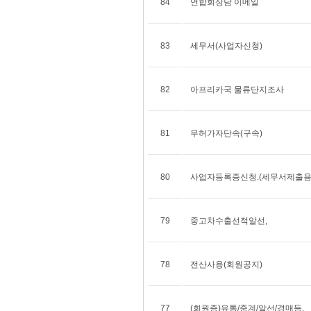
84
연합회상담 이메일
83
세무서(사업자신청)
82
아프리카국 물류단지조사
81
무허가자단속(구속)
80
사업자등록증신청.(세무서제출용
79
중고차수출선적알선,
78
전산사용(회원공지)
77
(회원증)유통/중계/알선/경매등.