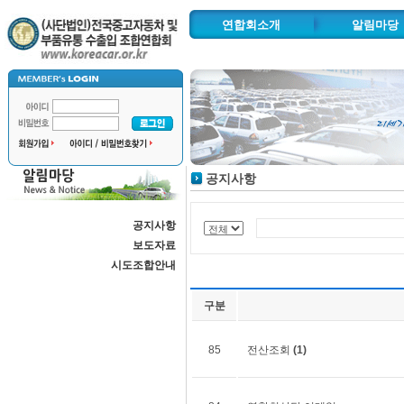
연합회소개
알림마당
인사말
공지사항
연혁 및 주요사업
보도자료
추진사업
시도조합안
조직도
공지사항
협력기관
찾아오시는길
공지사항
자동차수출물류단지
보도자료
시도조합안내
구분
85
전산조회
(1)