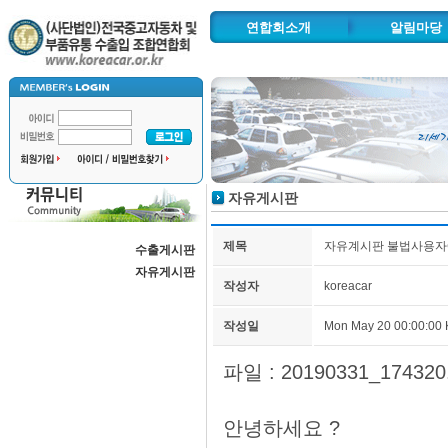
연합회소개
알림마당
인사말
공지사항
연혁 및 주요사업
보도자료
추진사업
시도조합안
조직도
자유게시판
협력기관
찾아오시는길
제목
자유계시판 불법사용자에
수출게시판
자동차수출물류단지
자유게시판
작성자
koreacar
작성일
Mon May 20 00:00:00
파일 :
20190331_174320.
안녕하세요 ?