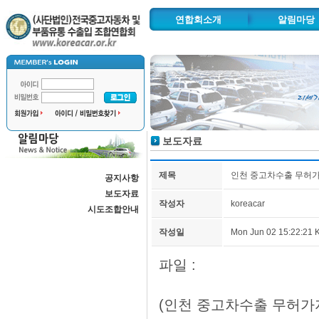
연합회소개
알림마당
인사말
공지사항
연혁 및 주요사업
보도자료
추진사업
시도조합안
조직도
보도자료
협력기관
찾아오시는길
제목
인천 중고차수출 무허가
공지사항
자동차수출물류단지
보도자료
작성자
koreacar
시도조합안내
작성일
Mon Jun 02 15:22:21 
파일 :
(인천 중고차수출 무허가