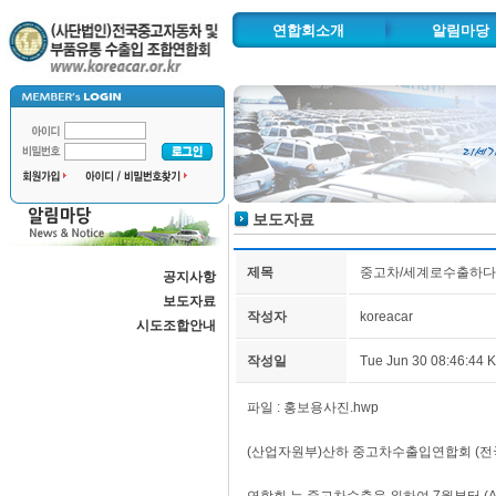
연합회소개
알림마당
인사말
공지사항
연혁 및 주요사업
보도자료
추진사업
시도조합안
조직도
보도자료
협력기관
찾아오시는길
제목
중고차/세계로수출하다 
공지사항
자동차수출물류단지
보도자료
작성자
koreacar
시도조합안내
작성일
Tue Jun 30 08:46:44 
파일 :
홍보용사진.hwp
(산업자원부)산하 중고차수출입연합회 (전