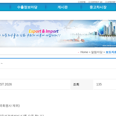
수출정보마당
게시판
중고차시장
수출문서자료실
수출게시판
수출차량시고팔구
수출정보자료실
자유게시판
중고부품시고팔구
내
중고차수출가격시세표
부품카달로그
중고차수출관리시스템
Home > 알림마당 >
보도자
~
KST 2026
조회
135
국회원사 제위)