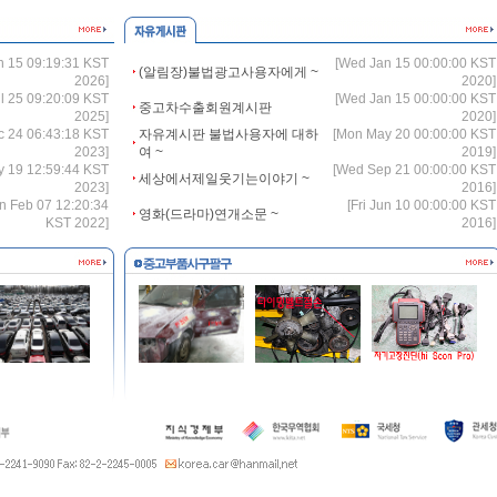
n 15 09:19:31 KST
[Wed Jan 15 00:00:00 KST
(알림장)불법광고사용자에게 ~
2026]
2020]
Jul 25 09:20:09 KST
[Wed Jan 15 00:00:00 KST
중고차수출회원계시판
2025]
2020]
c 24 06:43:18 KST
자유계시판 불법사용자에 대하
[Mon May 20 00:00:00 KST
2023]
여 ~
2019]
ay 19 12:59:44 KST
[Wed Sep 21 00:00:00 KST
세상에서제일웃기는이야기 ~
2023]
2016]
n Feb 07 12:20:34
[Fri Jun 10 00:00:00 KST
영화(드라마)연개소문 ~
KST 2022]
2016]