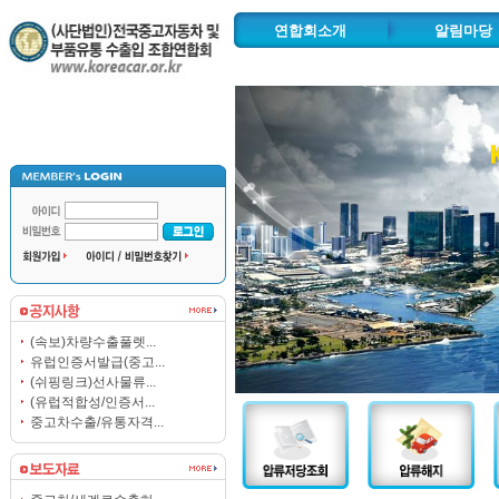
연합회소개
알림마당
인사말
공지사항
연혁 및 주요사업
보도자료
추진사업
시도조합안
조직도
협력기관
찾아오시는길
자동차수출물류단지
(속보)차량수출풀렛...
유럽인증서발급(중고...
(쉬핑링크)선사물류...
(유럽적합성/인증서...
중고차수출/유통자격...