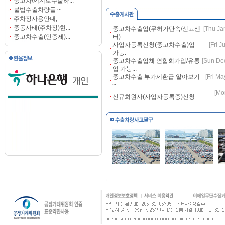
중고차/세계로수출하...
불법수출차량들 ~
주차장사용안내,
중동사태(주차장)현...
중고차수출업(무허가단속/신고센
[Thu Ja
중고차수출(인증제)...
터)
사업자등록신청(중고차수출)업
[Fri 
가능.
중고차수출업체 연합회가입/유통
[Sun De
업 가능...
중고차수출 부가세환급 알아보기
[Fri M
~
[Mo
신규회원사(사업자등록증)신청