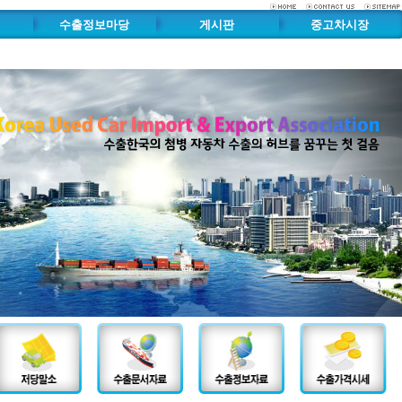
수출정보마당
게시판
중고차시장
수출문서자료실
수출게시판
수출차량시고팔구
수출정보자료실
자유게시판
중고부품시고팔구
내
중고차수출가격시세표
부품카달로그
중고차수출관리시스템